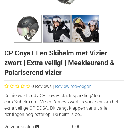
Kind
CP Coya+ Leo Skihelm met Vizier
zwart | Extra veilig! | Meekleurend &
Polariserend vizier
0
Reviews |
Review toevoegen
De nieuwe trendy CP Coya+ black sparkling/ leo
ears Skihelm met Vizier Dames zwart, is voorzien van het
extra veilige CP ODSA. Dit vangt klappen vanuit alle
richtingen nog beter op. De helm is oo...
Verzendkosten
€
0,00